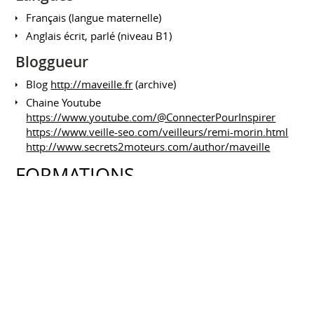
Français (langue maternelle)
Anglais écrit, parlé (niveau B1)
Bloggueur
Blog
http://maveille.fr
(archive)
Chaine Youtube
https://www.youtube.com/@ConnecterPourInspirer
https://www.veille-seo.com/veilleurs/remi-morin.html
http://www.secrets2moteurs.com/author/maveille
FORMATIONS
BootCamp SEO par Laurent Bourrelly
2018 à 2025
programme de formation continue sur le Search
Marketing (approfondissement et expertise)
Masterclass Moteurs+SEO
IX-LABS
Janvier 2021