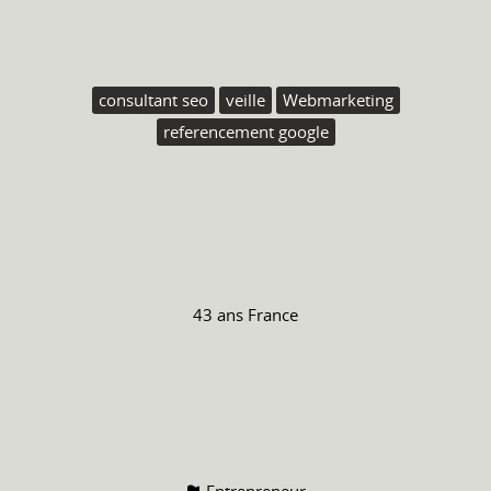
consultant seo
veille
Webmarketing
referencement google
43 ans
France
Entrepreneur