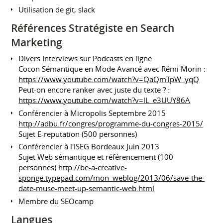
Utilisation de git, slack
Références Stratégiste en Search
Marketing
Divers Interviews sur Podcasts en ligne
Cocon Sémantique en Mode Avancé avec Rémi Morin :
https://www.youtube.com/watch?v=QaQmTpW_yqQ
Peut-on encore ranker avec juste du texte ? :
https://www.youtube.com/watch?v=lL_e3UUY86A
Conférencier à Micropolis Septembre 2015
http://adbu.fr/congres/programme-du-congres-2015/
Sujet E-reputation (500 personnes)
Conférencier à l'ISEG Bordeaux Juin 2013
Sujet Web sémantique et référencement (100
personnes)
http://be-a-creative-
sponge.typepad.com/mon_weblog/2013/06/save-the-
date-muse-meet-up-semantic-web.html
Membre du SEOcamp
Langues