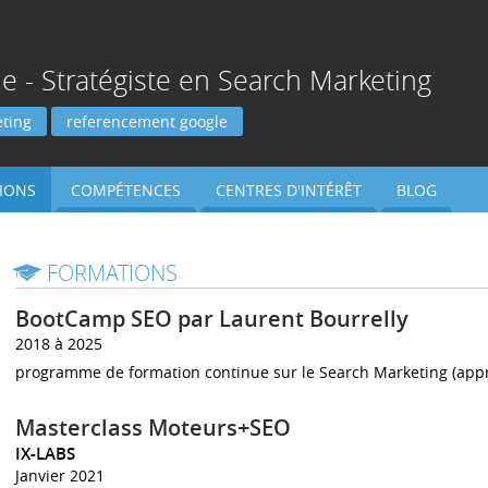
 - Stratégiste en Search Marketing
ting
referencement google
IONS
COMPÉTENCES
CENTRES D'INTÉRÊT
BLOG
FORMATIONS
BootCamp SEO par Laurent Bourrelly
2018 à 2025
programme de formation continue sur le Search Marketing (appr
Masterclass Moteurs+SEO
IX-LABS
Janvier 2021