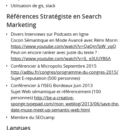
Utilisation de git, slack
Références Stratégiste en Search
Marketing
Divers Interviews sur Podcasts en ligne
Cocon Sémantique en Mode Avancé avec Rémi Morin :
https://www.youtube.com/watch?v=QaQmTpW_yqQ
Peut-on encore ranker avec juste du texte ? :
https://www.youtube.com/watch?v=lL_e3UUY86A
Conférencier à Micropolis Septembre 2015
http://adbu.fr/congres/programme-du-congres-2015/
Sujet E-reputation (500 personnes)
Conférencier à l'ISEG Bordeaux Juin 2013
Sujet Web sémantique et référencement (100
personnes)
http://be-a-creative-
sponge.typepad.com/mon_weblog/2013/06/save-the-
date-muse-meet-up-semantic-web.html
Membre du SEOcamp
Langues