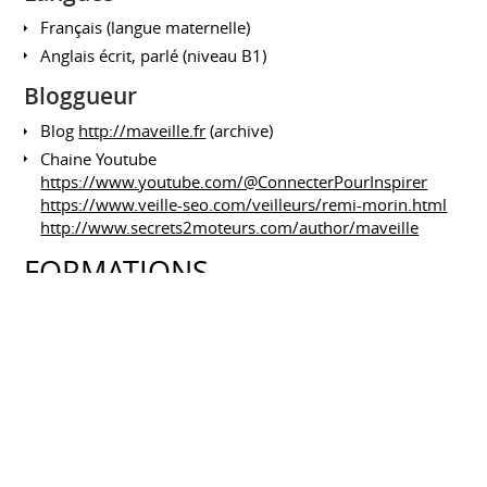
Français (langue maternelle)
Anglais écrit, parlé (niveau B1)
Bloggueur
Blog
http://maveille.fr
(archive)
Chaine Youtube
https://www.youtube.com/@ConnecterPourInspirer
https://www.veille-seo.com/veilleurs/remi-morin.html
http://www.secrets2moteurs.com/author/maveille
FORMATIONS
BootCamp SEO par Laurent Bourrelly
2018 à 2025
programme de formation continue sur le Search
Marketing (approfondissement et expertise)
Masterclass Moteurs+SEO
IX-LABS
Janvier 2021