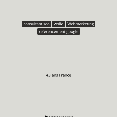
consultant seo
veille
Webmarketing
referencement google
43 ans
France
Entrepreneur