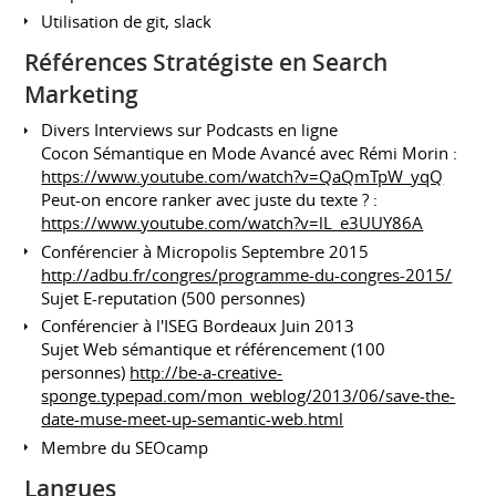
Utilisation de git, slack
Références Stratégiste en Search
Marketing
Divers Interviews sur Podcasts en ligne
Cocon Sémantique en Mode Avancé avec Rémi Morin :
https://www.youtube.com/watch?v=QaQmTpW_yqQ
Peut-on encore ranker avec juste du texte ? :
https://www.youtube.com/watch?v=lL_e3UUY86A
Conférencier à Micropolis Septembre 2015
http://adbu.fr/congres/programme-du-congres-2015/
Sujet E-reputation (500 personnes)
Conférencier à l'ISEG Bordeaux Juin 2013
Sujet Web sémantique et référencement (100
personnes)
http://be-a-creative-
sponge.typepad.com/mon_weblog/2013/06/save-the-
date-muse-meet-up-semantic-web.html
Membre du SEOcamp
Langues