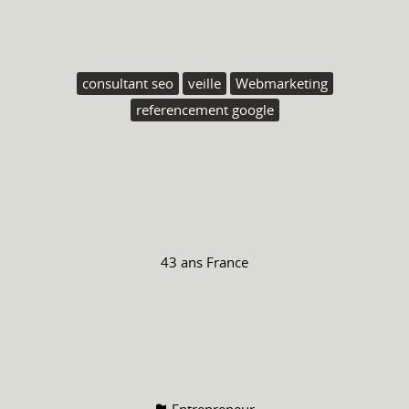
consultant seo
veille
Webmarketing
referencement google
43 ans
France
Entrepreneur