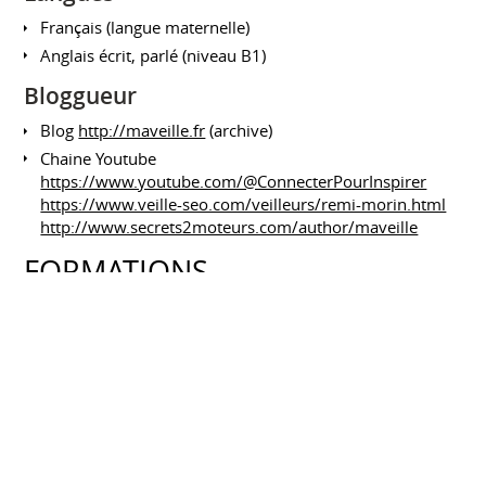
Français (langue maternelle)
Anglais écrit, parlé (niveau B1)
Bloggueur
Blog
http://maveille.fr
(archive)
Chaine Youtube
https://www.youtube.com/@ConnecterPourInspirer
https://www.veille-seo.com/veilleurs/remi-morin.html
http://www.secrets2moteurs.com/author/maveille
FORMATIONS
BootCamp SEO par Laurent Bourrelly
2018 à 2025
programme de formation continue sur le Search
Marketing (approfondissement et expertise)
Masterclass Moteurs+SEO
IX-LABS
Janvier 2021