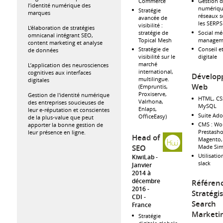
Gestion de
Commerce
l’identité numérique des
numérique
Stratégie
marques
réseaux s
avancée de
les SERPS
visibilité :
L’élaboration de stratégies
Social mé
stratégie de
omnicanal intégrant SEO,
managem
Topical Mesh
content marketing et analyse
Conseil et
Stratégie de
de données
digitale
visibilité sur le
marché
L’application des neurosciences
international,
cognitives aux interfaces
Dévelop
multilingue.
digitales
Web
(Empruntis,
Proxiserve,
Gestion de l'identité numérique
HTML, CSS
Valrhona,
des entreprises soucieuses de
MySQL
Enlaps,
leur e-réputation et conscientes
Suite Ad
OfficeEasy)
de la plus-value que peut
CMS : Wo
apporter la bonne gestion de
Prestash
leur présence en ligne.
Head of
Magento,
Made Sim
SEO
Utilisatio
KiwiLab
slack
Janvier
2014 à
décembre
Référen
2016
Stratégi
CDI
Search
France
Marketi
Stratégie