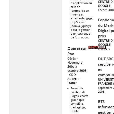
CENTRE D
d'application au
GOOGLE
sein de
Février 2018
l'entreprise en
interne et
externe (langage
Fondam
php5, cms
du Mark
joomla, jquery)
pour la gestion
Digital p
d'un catalogue
pros
de formation.
CENTRE D
GOOGLE
Opérateur
Juin 2016
Pao
Cérès
DUT SRC
Novembre
service 
2007 à
et
octobre 2008
communi
CDD
Auxerre
UNIVERSIT
France
FRANCHE-
Septembre 2
Travail de
2005
création de
Logos, charte
graphique
BTS
complète,
informat
packagings,
outils
gestion 