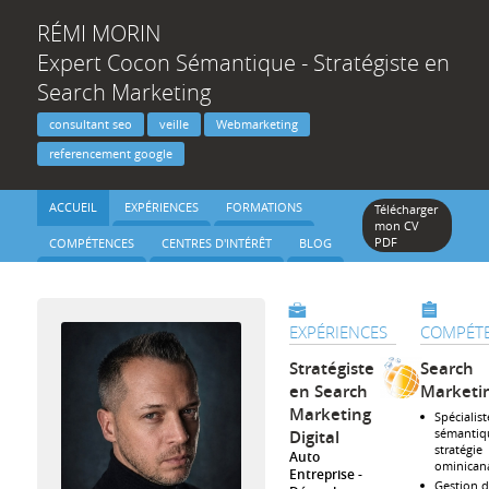
RÉMI
MORIN
Expert Cocon Sémantique - Stratégiste en
Search Marketing
consultant seo
veille
Webmarketing
referencement google
ACCUEIL
EXPÉRIENCES
FORMATIONS
Télécharger
mon CV
PDF
COMPÉTENCES
CENTRES D'INTÉRÊT
BLOG
EXPÉRIENCES
COMPÉT
Stratégiste
Search
en Search
Marketi
Marketing
Spécialis
sémantiq
Digital
stratégie
Auto
ominican
Entreprise
Gestion d