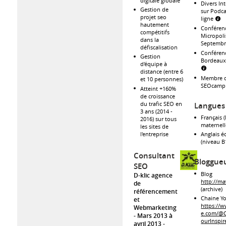
digitale globale
Divers In
Gestion de
sur Podca
projet seo
ligne
hautement
Conférenc
compétitifs
Micropoli
dans la
Septembr
défiscalisation
Conférenc
Gestion
Bordeaux
d'équipe à
distance (entre 6
Membre 
et 10 personnes)
SEOcamp
Atteint +160%
de croissance
du trafic SEO en
Langues
3 ans (2014 -
Français 
2016) sur tous
maternell
les sites de
l'entreprise
Anglais éc
(niveau B
Consultant
Bloggue
SEO
Blog
D-klic agence
http://mav
de
(archive)
référencement
Chaine Y
et
https://
Webmarketing
e.com/@C
Mars 2013 à
ourInspir
avril 2013