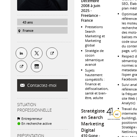
Décembre
SEO, Élab
2008 à juin
plan méd
2025
Optimisa
Freelance
référenc
France
43 ans
les moteu
Prestations
recherche
France
Search
des mots-
Marketing et
balises m
Marketing
code sour
global
du conten
page, url)
Stratégie de
cocon
Respect d
sémantique
sémantiq
avancé
normes s
metadata
Sujets
l'open gr
hautement
Facebook
compétitifs :
finance et
Suivi ana
Contactez-moi
défiscalisation,
référence
santé et bien-
la fréque
être, adulte
site Web 
Analytic)
SITUATION
Travail d
PROFESSIONNELLE
Stratégiste
interne/e
en Search
building),
Entrepreneur
position
Marketing
En recherche active
Stratégie
Digital
Netlinkin
410 Gone
PRÉSENTATION