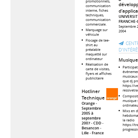
promotionnels,
dévelop
communication
d'applic
interne, fiches
techniques,
UNIVERSIT
communication
FRANCHE-
commerciale.
Septembre 2
Marquage sur
2004
véhicule
Flocage de tee-
CENT
shirt au
D'INTÉRÊ
préalable
maquetté sur
ordinateur
Musiqu
Réalisation de
Participa
carte de visites,
événeme
flyers et affiches
musicaux
publicitaire
que dj pr
https://ve
ressivetr
Hotliner
Composit
Technique
musique 
Orange
ordinateu
Septembre
Mixs en d
2005 à
hebdomad
septembre
la radio
2007
CDD
https://tr
Besancon -
progress
Lille
France