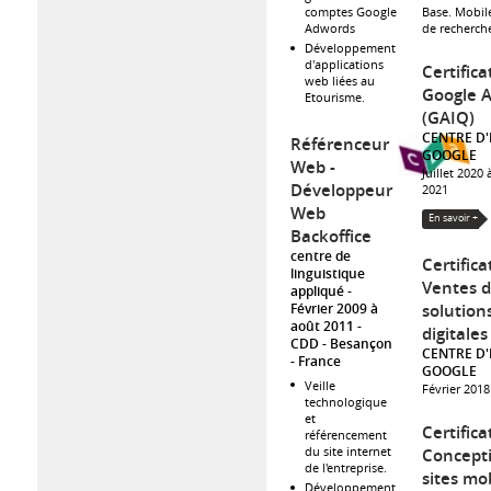
comptes Google
Base. Mobil
Adwords
de recherch
Développement
d'applications
Certifica
web liées au
Google A
Etourisme.
(GAIQ)
CENTRE D
Référenceur
GOOGLE
Web -
Juillet 2020 à
Développeur
2021
Web
En savoir +
Backoffice
centre de
Certifica
linguistique
Ventes 
appliqué
solution
Février 2009 à
août 2011
digitales
CDD
Besançon
CENTRE D
France
GOOGLE
Veille
Février 2018
technologique
et
Certifica
référencement
du site internet
Concept
de l'entreprise.
sites mo
Développement