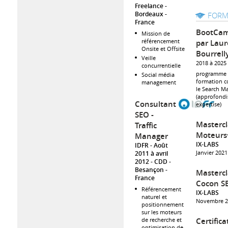
Freelance
Bordeaux
FORM
France
BootCa
Mission de
référencement
par Laur
Onsite et Offsite
Bourrell
Veille
2018 à 2025
concurrentielle
programme
Social média
formation c
management
le Search M
(approfondi
Consultant
expertise)
SEO -
Mastercl
Traffic
Moteurs
Manager
IX-LABS
IDFR
Août
Janvier 2021
2011 à avril
2012
CDD
Besançon
Mastercl
France
Cocon S
Référencement
IX-LABS
naturel et
Novembre 2
positionnement
sur les moteurs
Certifica
de recherche et
optimisation de