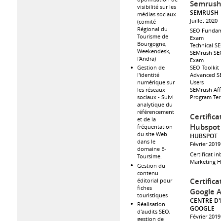
Semrus
visibilité sur les
SEMRUSH
médias sociaux
Juillet 2020
(comité
Régional du
SEO Fundam
Tourisme de
Exam
Bourgogne,
Technical S
Weekendesk,
SEMrush SEO
l'Andra)
Exam
SEO Toolkit
Gestion de
Advanced S
l'identité
Users
numérique sur
SEMrush Affi
les réseaux
Program Te
sociaux - Suivi
analytique du
référencement
Certifica
et de la
Hubspot
fréquentation
du site Web
HUBSPOT
dans le
Février 2019
domaine E-
Certificat i
Toursime.
Marketing 
Gestion du
contenu
Certifica
éditorial pour
fiches
Google 
touristiques
CENTRE D
Réalisation
GOOGLE
d'audits SEO,
Février 2019
gestion de